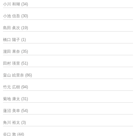
小川 和瑚
(34)
小池 信吾
(30)
島田 眞次
(19)
橋口 陽子
(1)
瀧田 果奈
(35)
田村 瑛里
(51)
畠山 絵里奈
(86)
竹元 広樹
(94)
菊地 康太
(31)
蓮沼 美幸
(54)
角川 裕太
(3)
谷口 敦
(44)