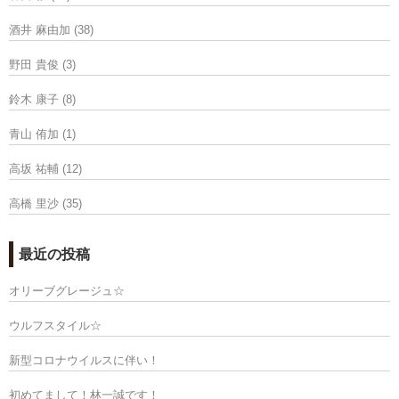
酒井 麻由加
(38)
野田 貴俊
(3)
鈴木 康子
(8)
青山 侑加
(1)
高坂 祐輔
(12)
高橋 里沙
(35)
最近の投稿
オリーブグレージュ☆
ウルフスタイル☆
新型コロナウイルスに伴い！
初めてまして！林一誠です！