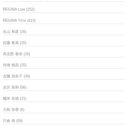
REGINA Lore
(252)
REGINA Tri'or
(413)
丸山 和彦
(16)
佐藤 春菜
(15)
具志堅 春奈
(16)
内海 穂高
(25)
吉國 加奈子
(34)
吉沢 英和
(56)
國米 良徳
(21)
大島 弥香
(6)
宍倉 侑
(59)