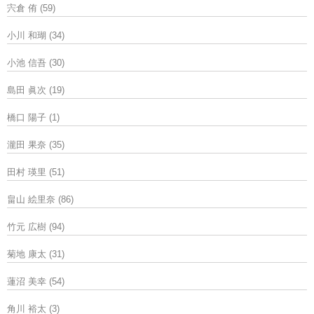
宍倉 侑
(59)
小川 和瑚
(34)
小池 信吾
(30)
島田 眞次
(19)
橋口 陽子
(1)
瀧田 果奈
(35)
田村 瑛里
(51)
畠山 絵里奈
(86)
竹元 広樹
(94)
菊地 康太
(31)
蓮沼 美幸
(54)
角川 裕太
(3)