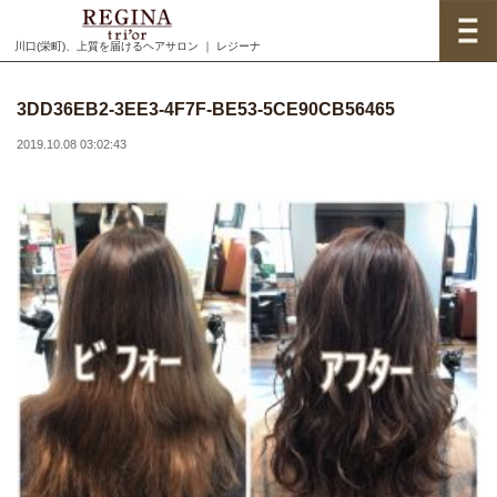
川口(栄町)、上質を届けるヘアサロン ｜ レジーナ
3DD36EB2-3EE3-4F7F-BE53-5CE90CB56465
2019.10.08 03:02:43