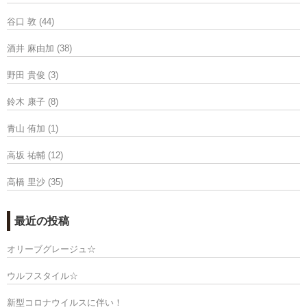
谷口 敦
(44)
酒井 麻由加
(38)
野田 貴俊
(3)
鈴木 康子
(8)
青山 侑加
(1)
高坂 祐輔
(12)
高橋 里沙
(35)
最近の投稿
オリーブグレージュ☆
ウルフスタイル☆
新型コロナウイルスに伴い！