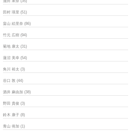
瀧田 果奈
(35)
田村 瑛里
(51)
畠山 絵里奈
(86)
竹元 広樹
(94)
菊地 康太
(31)
蓮沼 美幸
(54)
角川 裕太
(3)
谷口 敦
(44)
酒井 麻由加
(38)
野田 貴俊
(3)
鈴木 康子
(8)
青山 侑加
(1)