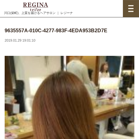
川口(栄町)、上質を届けるヘアサロン ｜ レジーナ
9635557A-010C-4277-983F-4EDA953B2D7E
2019.01.29 19:01:10