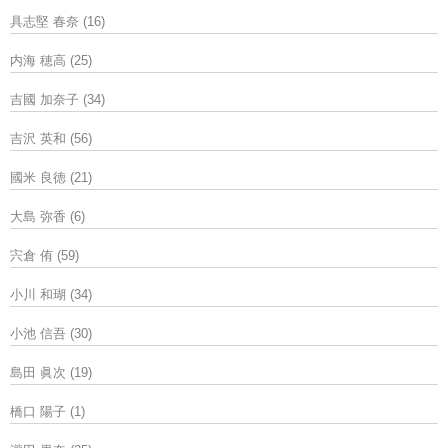
具志堅 春奈
(16)
内海 穂高
(25)
吉國 加奈子
(34)
吉沢 英和
(56)
國米 良徳
(21)
大島 弥香
(6)
宍倉 侑
(59)
小川 和瑚
(34)
小池 信吾
(30)
島田 眞次
(19)
橋口 陽子
(1)